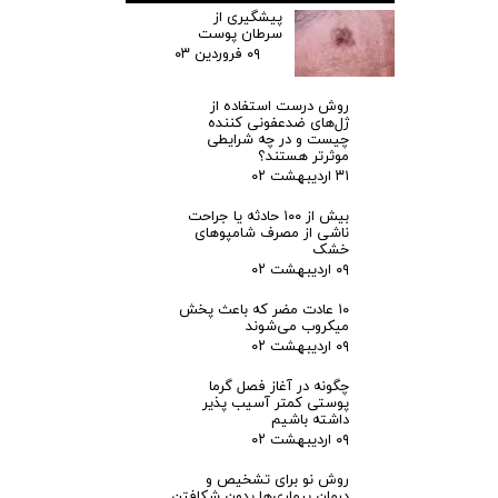
ش
پیشگیری از
سرطان پوست
۰۹ فروردین ۰۳
ب
روش درست استفاده از
ر
ژل‌های ضدعفونی کننده
چیست و در چه شرایطی
موثرتر هستند؟
د
۳۱ اردیبهشت ۰۲
بیش از ۱۰۰ حادثه یا جراحت
ا
ناشی از مصرف شامپوهای
خشک
۰۹ اردیبهشت ۰۲
ش
۱۰ عادت مضر که باعث پخش
ت
میکروب می‌شوند
۰۹ اردیبهشت ۰۲
ن
چگونه در آغاز فصل گرما
پوستی کمتر آسیب پذیر
داشته باشیم
س
۰۹ اردیبهشت ۰۲
ر
روش نو برای تشخیص و
درمان بیماری‌ها بدون شکافتن