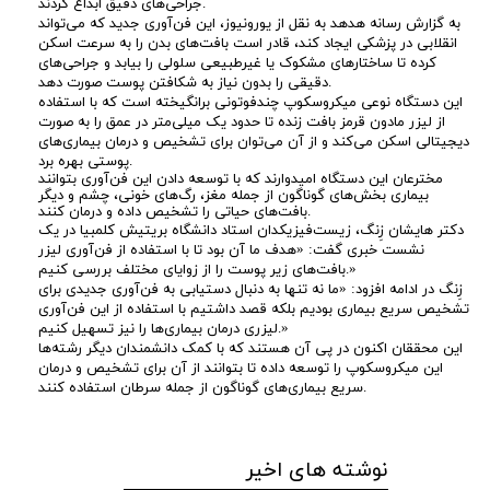
د
جراحی‌های دقیق ابداع کردند.
به گزارش رسانه هدهد به نقل از
یورونیوز، این فن‌آوری جدید که می‌تواند
انقلابی در پزشکی ایجاد کند، قادر است بافت‌های بدن را به سرعت اسکن
ق
کرده تا ساختارهای مشکوک یا غیرطبیعی سلولی را بیابد و جراحی‌های
دقیقی را بدون نیاز به شکافتن پوست صورت دهد.
این دستگاه نوعی میکروسکوپ چندفوتونی برانگیخته است که با استفاده
ی
از لیزر مادون قرمز بافت زنده تا حدود یک میلی‌متر در عمق را به صورت
دیجیتالی اسکن می‌کند و از آن می‌توان برای تشخیص و درمان بیماری‌های
ق
پوستی بهره برد.
مخترعان این دستگاه امیدوارند که با توسعه دادن این فن‌آوری بتوانند
بیماری بخش‌های گوناگون از جمله مغز، رگ‌های خونی، چشم و دیگر
ت
بافت‌های حیاتی را تشخیص داده و درمان کنند.
دکتر هایشان زِنگ، زیست‌فیزیکدان استاد دانشگاه بریتیش کلمبیا در یک
نشست خبری گفت: «هدف ما آن بود تا با استفاده از فن‌آوری لیزر
ر
بافت‌های زیر پوست را از زوایای مختلف بررسی کنیم.»
زِنگ در ادامه افزود: «ما نه تنها به دنبال دستیابی به فن‌آوری جدیدی برای
ی
تشخیص سریع بیماری بودیم بلکه قصد داشتیم با استفاده از این فن‌آوری
لیزری درمان بیماری‌ها را نیز تسهیل کنیم.»
این محققان اکنون در پی آن هستند که با کمک دانشمندان دیگر رشته‌ها
ن
این میکروسکوپ را توسعه داده تا بتوانند از آن برای تشخیص و درمان
سریع بیماری‌های گوناگون از جمله سرطان استفاده کنند.
ر
و
نوشته های اخیر