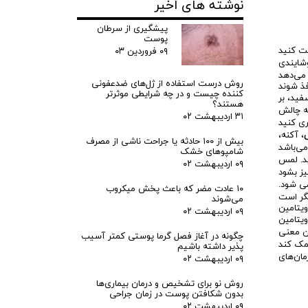
نوشته های اخیر
پیشگیری از سرطان
پوست
۰۹ فروردین ۰۳
وشایندی
روش درست استفاده از ژل‌های ضدعفونی
کننده چیست و در چه شرایطی موثرتر
فید، بر
هستند؟
به چالش
۳۱ اردیبهشت ۰۲
، آکنه،
بیش از ۱۰۰ حادثه یا جراحت ناشی از مصرف
شامپوهای خشک
د. لمس
۰۹ اردیبهشت ۰۲
می شود.
۱۰ عادت مضر که باعث پخش میکروب
گر است
می‌شوند
۰۹ اردیبهشت ۰۲
 سالم را نیز افزایش می‌دهد. همینطور
ن معنی
چگونه در آغاز فصل گرما پوستی کمتر آسیب
پذیر داشته باشیم
۰۹ اردیبهشت ۰۲
روش نو برای تشخیص و درمان بیماری‌ها
بدون شکافتن پوست در زمان جراحی
۰۹ اردیبهشت ۰۲