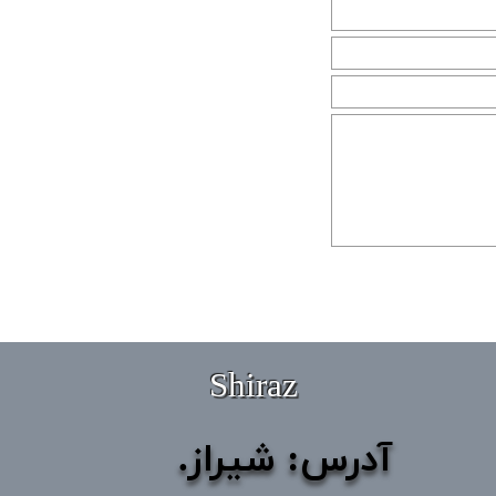
Shiraz
آدرس: شیراز.