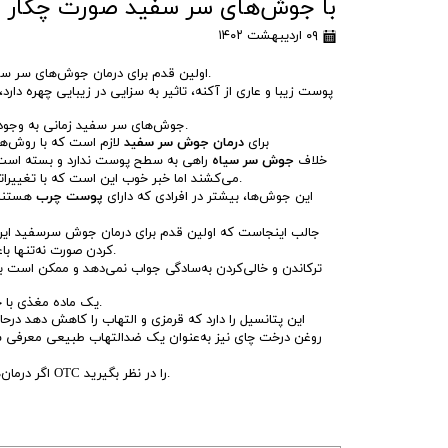
با جوش‌های سر سفید صورت چکار 
۰۹ اردیبهشت ۱۴۰۲
اولین قدم برای درمان جوش‌های سر سفید این است که هیچ کاری انجام ندهید، یعنی باید از رویکرد دست زدن ممنوع اطاعت کنید.
پوست زیبا و عاری از آکنه، تاثیر به سزایی در زیبایی چهره 
جوش‌های سر سفید زمانی به وجود می‌آیند که سلول‌های مرده‌ی پوست، سبوم (چربی) و آلودگی، باعث بسته شدن منافذ شوند.
برای
درمان جوش سر سفید
لازم است که با روش‌ها
خلاف
جوش سر سیاه
راهی به سطح پوست ندارد و بسته است ا
می‌کشند اما خبر خوب این است که با تغییراتی در سبک زندگی و درمان‌های دارویی و موضعی می‌توانید از جوش سرسفید پیشگیری کنید.
این جوش‌ها، بیشتر در افرادی که دارای
پوست چرب
هستند،
جالب اینجاست که اولین قدم برای درمان جوش سرسفید این 
کردن صورت نه‌تنها باعث گرفتگی بیشتر کثیفی، روغن و باکتری‌ها می‌شود بلکه می‌تواند باعث بدتر شدن نیز بشود.
ترکاندن و خالی‌کردن به‌سادگی جواب نمی‌دهد و ممکن است ب
ویتامین، A یکی از روش‌های درمان خانگی است، ویتامین A یک ماده مغذی با خواص آنتی‌اکسیدانی قوی است.
روغن درخت چای نیز به‌عنوان یک ضدالتهاب طبیعی معرفی ش
اگر درمان‌های خانگی و طبیعی قادر به تمیزکردن جوش‌های سرسفید شما نیستند، می‌توانید درمان‌های OTC را در نظر بگیرید.