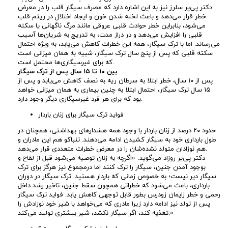
دکتر پی‌یر سلرز نیز به این اشاره دارد که مصرف سیگار قلب را در معرض
ط
خطر قرار می‌دهد و باعث لخته شدن خون و ایجاد اختلال در ریتم قلب
می‌شود، بنابراین خطر حوادث قلبی عروقی مانند مرگ ناگهانی یا سکته
قلبی را افزایش می‌دهد و در دراز مدت، به تدریج به شریان‌ها آسیب
ا
می‌رساند. اما با ترک سیگار، همه این خطرات کاهش می‌یابد، به ویژه احتمال
سکته قلبی که پس از پنج سال ترک سیگار، شبیه به همان میزانی است
ن
که برای غیرسیگاری‌ها محتمل است.
بین ۱۰ تا ۱۵ سال پس از ترک سیگار
پس از ۱۰ سال، خطر ابتلا به سرطان ریه به نصف کاهش می‌یابد و پس از
پ
۱۵ سال ترک سیگار، احتمال ابتلا به چنین بیماری به همان میزانی خواهد
بود که برای هر فرد غیرسیگاری دیگر وجود دارد.
و
فواید ترک سیگار برای زنان باردار
حدود ۲۰ درصد از زنان باردار با وجود همه هشدارهای بهداشتی، همچنان در
س
طول بارداری خود به سیگار کشیدن ادامه می‌دهند. تنباکو هم این مادران و
هم نوزادان متولد نشده‌شان را در معرض خطرات متعددی قرار می‌دهد.
ت
دکتر پی‌یر روزاد می‌گوید: «اگرچه به زنان توصیه می‌شود قبل از لقاح و
بوجود آمدن جنین، سیگار را ترک کنند اما درمجموع نیز هرگز برای ترک
سیگار دیر نیست؛ به خصوص زمانی که باردار هستید. ترک سیگار در دوران
بارداری، باعث می‌شود که خطراتی همچون سقط جنین، تاخیر رشد داخل
رحمی و خطر زایمان زودرس بطور قابل توجهی کاهش یابد. فواید ترک سیگار
پس از تولد نیز ادامه دارد زیرا مادری که می‌خواهد با شیر خود نوزادش را
تغذیه کند، اگر سیگار نکشد، شیر بیشتری تولید می‌کند.»