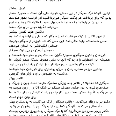
سایر فواید ترک سیگار چیست؟
پول بیشتر!
اولین فایده ترک سیگار در این بخش، فواید مالی آن است. با ذخیره مقدار
پولی که برای پرداخت هر پاکت سیگار می‌پرداختید (در فرانسه بطور متوسط
۱۰ یورو) می‌توانید یک هدیه خوب برای خود یا خانواده‌تان بخرید؛ این
می‌تواند انگیزه خوبی برای ترک باشد.
داشتن عزت نفس بیشتر
از غرور ناشی از ترک موفقیت آمیز سیگار که دلیلی بر اراده و اعتماد به
نفس شماست، نباید غافل شد. این حس که «ما قوی‌تر از سیگار بودیم»
احساس لذتبخشی به انسان می‌دهد.
محیطی آرام‌تر در پی ترک سیگار
فرزندان والدین سیگاری همواره نگران سلامت پدر و مادر خود هستند و
همیشه این اضطراب را دارند که آنها به دلیل مصرف سیگار بیمار شوند. اما
ترک سیگار والدین، برای فرزندان نیز آرامش به ارمغان می‌آورد.
والدین نیز در مقابل، زمان و انرژی بیشتری برای فرزندان خود خواهند
داشت؛ به خصوص برای ورزش‌های گروهی.
ظاهر بهتر
سیگاری‌ها معمولا در ظاهر چند ویژگی مشترک دارند؛ مانند چین و چروک و
حلقه‌های تیره به دور چشم. مصرف سیگار بی‌شک آثاری را روی صورت به
جا می‌گذارد اگرچه ممکن است این آثار چندان باعث ناراحتی مردان نشود اما
برای زنان مهم است.
دکتر پی‌یر روزاد می‌گوید: «وقتی سیگار را ترک می‌کنید، به پوستتان بهتر
آبرسانی می‌شود، آلودگی کمتری دارد و رنگ چهره روشن‌تر می‌شود.»
دکتر پی‌یر سلرز نیز می‌افزاید که با ترک سیگار، روند پیری زودرس پوست
کند می‌شود زیرا تولید رادیکال‌های آزاد کاهش می‌یابد، پوست حالت