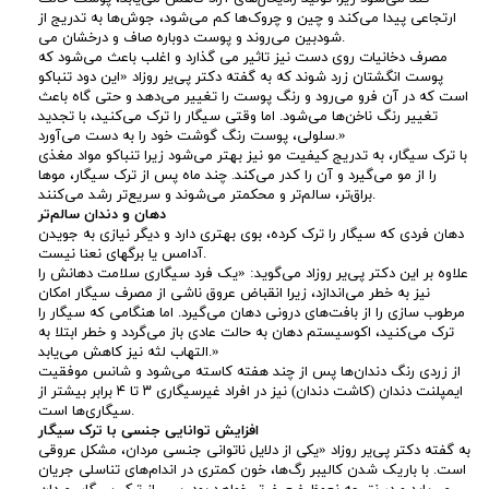
ارتجاعی پیدا می‌کند و چین و چروک‌ها کم می‌شود، جوش‌ها به تدریج از
بین می‌روند و پوست دوباره صاف و درخشان می‌‎شود.
مصرف دخانیات روی دست نیز تاثیر می گذارد و اغلب باعث می‌شود که
پوست انگشتان زرد شوند که به گفته دکتر پی‌یر روزاد «این دود تنباکو
است که در آن فرو می‌رود و رنگ پوست را تغییر می‌دهد و حتی گاه باعث
تغییر رنگ ناخن‌ها می‌شود. اما وقتی سیگار را ترک می‌کنید، با تجدید
سلولی، پوست رنگ گوشت خود را به دست می‌آورد.»
با ترک سیگار، به تدریج کیفیت مو نیز بهتر می‌شود زیرا تنباکو مواد مغذی
را از مو می‌گیرد و آن را کدر می‌کند. چند ماه پس از ترک سیگار، موها
براق‌تر، سالم‌تر و محکمتر می‌شوند و سریع‌تر رشد می‌کنند.
دهان و دندان سالم‌تر
دهان فردی که سیگار را ترک کرده، بوی بهتری دارد و دیگر نیازی به جویدن
آدامس یا برگهای نعنا نیست.
علاوه بر این دکتر پی‌یر روزاد می‌گوید: «یک فرد سیگاری سلامت دهانش را
نیز به خطر می‌اندازد، زیرا انقباض عروق ناشی از مصرف سیگار امکان
مرطوب سازی را از بافت‌های درونی دهان می‌گیرد. اما هنگامی که سیگار را
ترک می‌کنید، اکوسیستم دهان به حالت عادی باز می‌گردد و خطر ابتلا به
التهاب لثه نیز کاهش می‌یابد.»
از زردی رنگ دندان‌ها پس از چند هفته کاسته می‌شود و شانس موفقیت
ایمپلنت دندان (کاشت دندان) نیز در افراد غیرسیگاری ۳ تا ۴ برابر بیشتر از
سیگاری‌ها است.
افزایش توانایی جنسی با ترک سیگار
به گفته دکتر پی‌یر روزاد «یکی از دلایل ناتوانی جنسی مردان، مشکل عروقی
است. با باریک شدن کالیبر رگ‌ها، خون کمتری در اندام‌های تناسلی جریان