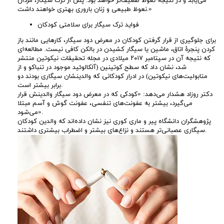
می‌یابد و در نتیجه نعوظ ضعیف‌تر خواهد بود. پس از ترک سیگار، مردان
نعوظ طبیعی و زنان باروری بهتری خواهند داشت.»
فواید ترک سیگار برای سلامتی کودکان
برای جلوگیری از قرار گرفتن کودکان در معرض دود سیگار، کارهایی مانند باز
کردن پنجرۀ اتاق، ماشین یا سیگار کشیدن در بالکن کافی نیست. مطالعه‌ای
که نتیجه آن در سپتامبر ۲۰۱۷ میلادی در مجله تحقیقات نیکوتین منتشر
شد، نشان داد که سطح کوتینین (آلکالوئید موجود در تنباکو و از
متابولیت‌های نیکوتین) در ادرار کودکانی که والدینشان سیگاری بودند دو
برابر بیشتر است.
دکتر روزاد هشدار می‌دهد: «کودکی که در معرض دود سیگار والدینش قرار
می‌گیرد، بیشتر به عفونت‌های تنفسی، عفونت گوش و آسم مبتلا
می‌شود».
پژوهشگران دانشگاه پیر و ماری کوری نیز نشان داده‌اند که والدین کودکان
سیگاری عصبانی‌تر هستند و نزاع‌های بیشتر و اضطراب بیشتری داشتند.