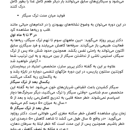
می‌شود و سیگاری‌های سابق می‌توانند بار دیگر طعم کامل غذا را بطور کامل
ش
درک کنند.
فواید میان مدت ترک سیگار
ب
در این دوره می‌توان به وضوح نشانه‌های بهبودی را در اندام‌های حیاتی مانند
قلب و ریه‌ها مشاهده کرد.
ر
در ۳ تا ۹ ماه اول
دکتر پی‌یر روزاد می‌گوید: «بین ماههای سوم تا نهم ترک سیگار، ریه‌ها به
د
فعالیت طبیعی باز می‌گردند. سرفه‌ها کاهش می‌یابند و فرد سیگاری سابق
اکنون می‌تواند به راحتی نفس بکشد. همچنین حدود شش ماه پس از ترک
سیگار، استرس ناشی از نداشتن سیگار از بین می‌رود و به این ترتیب شما
ا
آرام‌تر خواهید شد.»
علاوه بر این به گفته دکتر پی‌یر سلرز، متخصص اعتیاد در بیمارستان
ش
کورنتین سلتون پاریس، در این دوره مژكهای تنفسی دوباره در نایژه رشد و
به پاکسازی ریه کمک می‌کنند.
یکسال بعد از ترک سیگار
ت
سیگار کشیدن باعث انقباض شریان‌های خون می‌شود. اما به گفته این
متخصص سم شناسی «وقتی سیگار را ترک می‌کنید، دیگر سرخرگ‌ها دچار
اسپاسم نمی‌شوند. خطر حمله قلبی به تدریج کاهش‌می یابد و بعد از ۵
ن
سال به میزان ۵۰ درصد کم می‌شود.»
۵ سال بعد از ترک سیگار
س
زمان برای مشاهده کاهش خطر سکته مغزی کمی طولانی است. دکتر روزاود
می‌گوید: «در واقع ۵ سال طول می کشد تا شاهد کاهش ۵۰ درصدی این
خطر باشیم. همچنین پس از این مدت است که خطر ابتلا به سرطان دهان،
ر
مری و مثانه به نصف کاهش می‌یابد.»