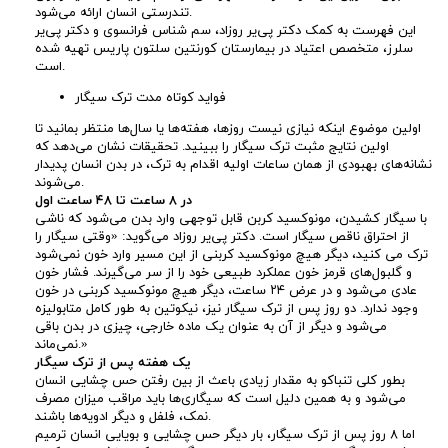
د
تندرستی انسان ارائه می‌شود.
این فهرست به کمک دکتر پی‌یر روزاد، سم شناس فرانسوی و دکتر پی‌یر
سلرز، متخصص اعتیاد در بیمارستان کورنتین سلتون پاریس تهیه شده
ق
است.
ی
فواید کوتاه مدت ترک سیگار
اولین موضوع اینکه نیازی نیست روزها، هفته‌ها یا سال‌ها منتظر بمانید تا
ق
اولین نتایج مثبت ترک سیگار را ببینید. تحقیقات نشان می‌دهد که
نشانه‌های بهبودی از همان ساعات اولیه اقدام به ترک، در بدن انسان پدیدار
می‌شوند.
ت
در ۸ ساعت تا ۴۸ ساعت اول
با سیگار کشیدن، مونوکسید کربن قابل توجهی وارد بدن می‌شود که ناشی
ر
از احتراق ناقص سیگار است. دکتر پی‌یر روزاد می‌گوید: «وقتی سیگار را
ترک می کنید، دیگر هیچ مونوکسید کربنی از این مسیر وارد خون نمی‌شود
و گلبول‌های قرمز خون عملکرد طبیعی خود را از سر می‌گیرند. فشار خون
ی
عادی می‌شود و در عرض ۲۴ ساعت، دیگر هیچ مونوکسید کربنی در خون
وجود ندارد. دو روز پس از ترک سیگار نیز، نیکوتین به طور کامل متابولیزه
ن
می‌شود و دیگر از آن به عنوان یک ماده خارجی، چیزی در بدن باقی
نمی‌ماند.»
یک هفته پس از ترک سیگار
ر
بطور کلی تنباکو به مقدار زیادی باعث از بین رفتن حس چشایی انسان
می‌شود و به همین دلیل است که سیگاری‌ها باید مراقب میزان مصرف
نمک، فلفل و دیگر ادویه‌‌ها باشند.
و
اما ۸ روز پس از ترک سیگار، بار دیگر حس چشایی و بویایی انسان ترمیم