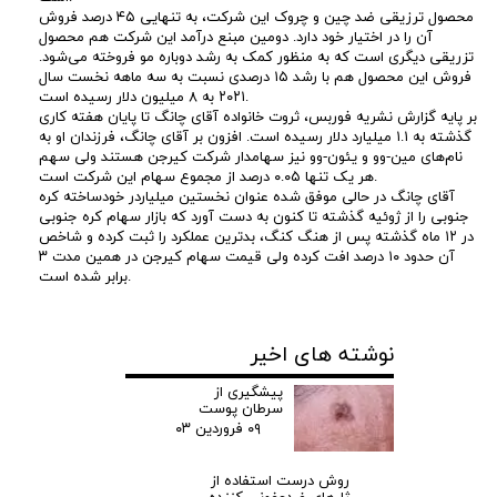
ش
محصول ترزیقی ضد چین و چروک این شرکت، به تنهایی ۴۵ درصد فروش
آن را در اختیار خود دارد. دومین مبنع درآمد این شرکت هم محصول
تزریقی دیگری است که به منظور کمک به رشد دوباره مو فروخته می‌شود.
ب
فروش این محصول هم با رشد ۱۵ درصدی نسبت به سه ماهه نخست سال
۲۰۲۱ به ۸ میلیون دلار رسیده است.
بر پایه گزارش نشریه فوربس، ثروت خانواده آقای چانگ تا پایان هفته کاری
ر
گذشته به ۱.۱ میلیارد دلار رسیده است. افزون بر آقای چانگ، فرزندان او به
نام‌های مین-وو و یئون-وو نیز سهامدار شرکت کیرجن هستند ولی سهم
د
هر یک تنها ۰.۰۵ درصد از مجموع سهام این شرکت است.
آقای چانگ در حالی موفق شده عنوان نخستین میلیاردر خودساخته کره
جنوبی را از ژوئیه گذشته تا کنون به دست آورد که بازار سهام کره جنوبی
ا
در ۱۲ ماه گذشته پس از هنگ کنگ، بدترین عملکرد را ثبت کرده و شاخص
آن حدود ۱۰ درصد افت کرده ولی قیمت سهام کیرجن در همین مدت ۳
ش
برابر شده است.
ت
نوشته های اخیر
ن
پیشگیری از
سرطان پوست
س
۰۹ فروردین ۰۳
ر
روش درست استفاده از