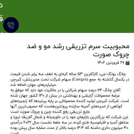
د
ق
ی
ق
محبوبیت سرم تزریقی رشد مو و ضد
چروک صورت
ت
۲۹ فروردین ۱۴۰۲
ر
چانگ یونگ-جی، کارآفرین ۵۳ ساله کره‌ای به لطف سه برابر شدن قیمت
سهام شرکت تحت مدیریتش، کِیرجِن (Caregen) در یکسال گذشته به جمع
ی
میلیاردرهای جهان اضافه شد.
آقای چانگ ۶۴ درصد سهام شرکتی را در مالکیت خود دارد که موفق به
عرضه محصولات آرایشی و بهداشتی در بیش از ۱۳۰ کشور جهان شده
ن
است. شرکت کیرجن تولید کننده محصولاتی بر پایه پپتیدها که زنجیره‌های
کوتاهی از اسیدهای آمینه سازنده پروتئین‌هاست که محبوب‌ترین آنها
ر
مایع تزریقیِ رفع کننده چین و چروک صورت است.
این شرکت که بزرگترین بازارهای خود را در خاورمیانه و شمال آفریقا، اروپا و
مناطق آسیا و اقیانوسیه فتح کرده، در سه ماهه نخست سال ۲۰۲۲ درآمدی
و
۴۰ میلیون دلاری داشته که ۱۳.۴ درصد بالاتر از مدت مشابه سال پیش بوده
است.