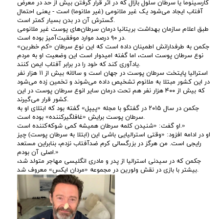
کارسینوما یا سرطان سلول بازال که در اثر قرار گرفتن بیش از حد در معرض
ش
آفتاب ایجاد می‌شود یک غیر ملانومی (غیر ملانوما) است - یعنی احتمال
گسترش آن در بدن بسیار کمتر است.
طبق اعلام سازمان بهداشت بریتانیا درمان سرطان‌های پوست غیر ملانومی
ب
در ۹۰ درصد موارد موفقیت‌آمیز بوده است.
جکمن به طرفدارانش اطمینان داده است که این نوع سرطان «کم خطرین»
ر
نوع سرطان پوست است، اما گفته امیدوار است این وضعیت او به مردم
یادآوری کند که خود را در برابر آفتاب ایمن کنند.
استرالیا پایتخت سرطان پوست در جهان است و سالانه بیش از ۱۱ هزار نفر
د
در این کشور مبتلا به ملانوم تشخیص داده می‌شوند و تخمین زده می‌شود
که بیش از ۴۰۰ هزار نفر هم تحت درمان سایر انوع سرطان پوست در این
ا
کشور قرار می‌گیرند.
جکمن در سال ۲۰۱۵ در گفتگو با مجله «پیپل» گفته بود که ابتلای او به
سرطان پوست برایش «غافلگیرکننده» بوده است.
ش
او گفت: «شنیدن کلمه سرطان همیشه کمی شوکه‌کننده است.»
او در ادامه افزود: «وقتی استرالیایی باشی این (ابتلا به سرطان پوست) چیز
ت
رایجی است. من هرگز در بزرگسالی کرم ضدآفتاب نزدم، بنابراین مستعد
اصلی آن بودم.»
جکمن که در سیدنی استرالیا از پدر و مادری انگلیسی مهاجر متولد شد،
ن
بیشتر با بازی در نقش ولورین در مجموعه «مردان ایکس» معروف شد.
س
ر