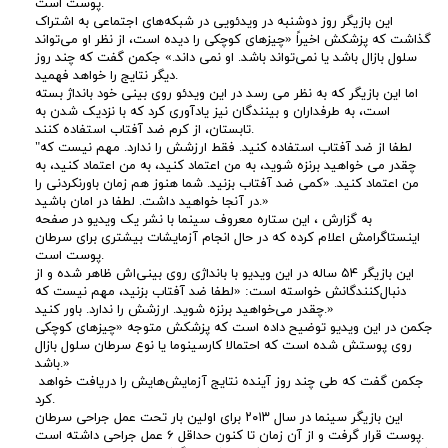
د
پوست است.
این بازیگر روز دوشنبه در ویدئویی در شبکه‌های اجتماعی به اشتراک
گذاشت که پزشکش اخیراً «چیزهای کوچکی را دیده است، از نظر او می‌تواند
ق
سلول بازال باشد یا نمی‌تواند باشد. او نمی داند.» جکمن گفت که چند روز
دیگر نتایج را خواهد فهمید.
اما این بازیگر که به نظر می رسد در این ویدئو روی بینی خود بانداژ بسته
ی
است، به طرفداران و بینندگان نیز یادآوری کرد که با نزدیک شدن به
تابستان، از کرم ضد آفتاب استفاده کنند.
ق
"لطفا از ضد آفتاب استفاده کنید. فقط ارزشش را ندارد. مهم نیست که
چقدر می خواهید برنزه شوید، به من اعتماد کنید، به من اعتماد کنید، به
من اعتماد کنید. «کمی ضد آفتاب بزنید. شما هنوز هم زمان باورنکردنی را
ت
در آنجا خواهید داشت. لطفا در امان باشید.»
به گزارش ، این ستاره معروف سینما با نشر یک ویدیو در صفحه
ر
اینستاگرامش اعلام کرده که در حال انجام آزمایشات بیشتری برای سرطان
پوست است.
این بازیگر ۵۴ ساله در این ویدیو با بانداژی روی بینی‌اش ظاهر شده و از
ی
دنبال‌کنندگانش خواسته است: «لطفا ضد آفتاب بزنید، مهم نیست که
چقدر می‌خواهید برنزه شوید. ارزشش را ندارد. باور کنید.»
ن
جکمن در این ویدیو توضیح داده است که پزشکش متوجه «چیزهای کوچکی
روی پوستش شده است که احتمالا کارسینوما یا نوع سرطان سلول بازال
باشد.»
ر
جکمن گفت که طی چند روز آینده نتایج آزمایش‌هایش را دریافت خواهد
کرد.
و
این بازیگر سینما در سال ۲۰۱۳ برای اولین بار تحت عمل جراحی سرطان
پوست قرار گرفت و از آن زمان تا کنون حداقل ۶ عمل جراحی داشته است.