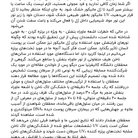
د
اگر شما زمان کافی ندارید و فرد عجولی هستید، لازم نیست یک ساعت یا
بیشتر صبر کنید تا ژل مانیکور خشک شود. به جای اینکه منتظر بمانید تا ژل
مانیکور به‌طور طبیعی خشک شود، دستان خود را زیر نور UV قرار می‌دهید،
ق
این نور مواد شیمیایی داخل ژل را فعال می‌کند و باعث سفت شدن آن
می‌شود.
ی
در حالی که خطرات اشعه ماوراء بنفش - به ویژه در برنزه کردن - به خوبی
شناخته شده است، دانشمندان پیش از این تحقیق نکرده بودند که چگونه
نورهای فرابنفش مورد استفاده برای ژل مانیکور نیز ممکن است بر پوست
ق
انسان تاثیر بگذارد. ممکن است فکر کنید آنچه ما در مورد تخت‌های برنزه
می‌دانیم در اینجا کاربرد دارد اما دستگاه‌های مورد استفاده در سالن‌های
ت
ناخن طیف متفاوتی از نور ماوراء بنفش را ساطع می‌کنند. گروهی از
محققان دانشگاه کالیفرنیا سن دیگو پس از خواندن مقاله‌ای در مورد یک
شرکت‌کننده مسابقه زیبایی که به نوعی نادر از سرطان پوست تشخیص
ر
داده شده بود، تصمیم گرفتند این دستگاه‌ها را مورد مطالعه قرار دهند.
محققان با استفاده از ترکیب‌های مختلف سلول‌های انسان و موش
ی
دریافتند که یک جلسه ۲۰ دقیقه‌ای با خشک‌کن لاک ناخن با اشعه ماوراء
بنفش منجر به مرگ ۳۰ درصد از سلول‌های یک ظرف پتری شد. در سه
جلسه ۲۰ دقیقه‌ای متوالی، ۶۵ تا ۷۰ درصد از سلول‌های در معرض آن از
ن
بین رفتند. در میان سلول‌های باقی‌مانده، محققان شواهدی از آسیب
میتوکندری و DNA، علاوه بر جهش‌هایی که در بیماران سرطان پوست دیده
ر
شده است، مشاهده کردند.
محققان هشدار دادند که نتایج تجربی ما و شواهد قبلی نشان می‌دهد که
تشعشعات ساطع شده از خشک‌کن‌های لاک ناخن UV ممکن است باعث
و
سرطان دست شوند و خشک‌کن‌های ناخن UV، مشابه تخت‌های برنزه کننده
خطر ابتلا به سرطان پوست را افزایش می‌دهند.