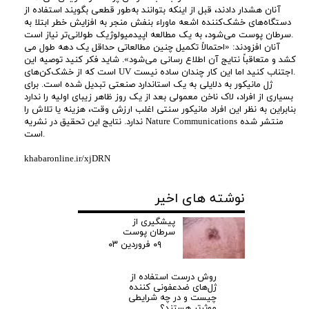
آنان هشدار دادند، قبل از اینکه بتوانند به‌طور قطعی بگویند استفاده از
ش
دستگاه‌های خشک‌کننده اشعه ماوراء بنفش منجر به افزایش خطر ابتلا به
سرطان پوست می‌شود، به یک مطالعه اپیدمیولوژیک طولانی‌تر نیاز است.
ب
آنان افزودند: «احتمالاً تکمیل چنین مطالعاتی حداقل یک دهه طول می
کشد و متعاقباً نتایج آن اطلاع رسانی می‌شود». شاید فکر کنید توصیه این
است که از خشک‌کن‌های UV اجتناب کنید اما این کار چندان ساده نیست.
ر
ژل مانیکور به دلایلی به یک استاندارد صنعتی تبدیل شده است. برای
بسیاری از افراد، لاک ناخن معمولی بعد از یک روز ظاهر زیبای اولیه را ندارد
د
بنابراین به نظر این افراد مانیکور سنتی اغلب ارزش وقت، هزینه یا تلاش را
ندارد. نتایج این تحقیق در نشریه Nature Communications منتشر شده
است.
ا
khabaronline.ir/xjDRN
ش
نوشته های اخیر
ت
پیشگیری از
سرطان پوست
ن
۰۹ فروردین ۰۳
س
روش درست استفاده از
ژل‌های ضدعفونی کننده
ر
چیست و در چه شرایطی
موثرتر هستند؟