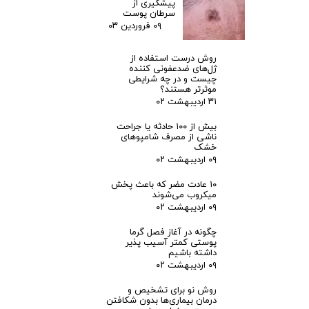
د
پیشگیری از
سرطان پوست
۰۹ فروردین ۰۳
ق
روش درست استفاده از
ی
ژل‌های ضدعفونی کننده
چیست و در چه شرایطی
موثرتر هستند؟
ق
۳۱ اردیبهشت ۰۲
بیش از ۱۰۰ حادثه یا جراحت
ت
ناشی از مصرف شامپوهای
خشک
۰۹ اردیبهشت ۰۲
ر
۱۰ عادت مضر که باعث پخش
ی
میکروب می‌شوند
۰۹ اردیبهشت ۰۲
ن
چگونه در آغاز فصل گرما
پوستی کمتر آسیب پذیر
داشته باشیم
ر
۰۹ اردیبهشت ۰۲
و
روش نو برای تشخیص و
درمان بیماری‌ها بدون شکافتن