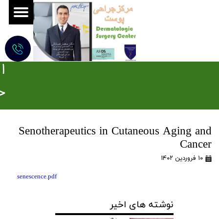
ج
ر
ا
ح
ی
Senotherapeutics in Cutaneous Aging and
م
Cancer
و
۱۰ فروردین ۱۴۰۲
ه
senescence.pdf
ز
نوشته های اخیر