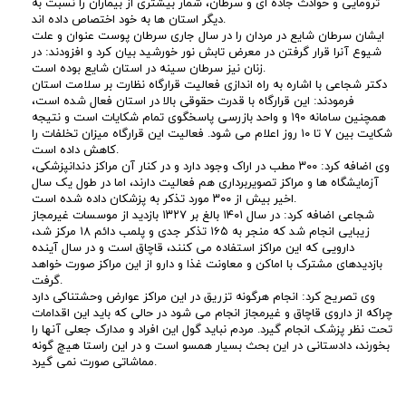
د
ترومایی و حوادث جاده ای و سرطان، شمار بیشتری از بیماران را نسبت به
دیگر استان ها به خود اختصاص داده اند.
ایشان سرطان شایع در مردان را در سال جاری سرطان پوست عنوان و علت
ق
شیوع آنرا قرار گرفتن در معرض تابش نور خورشید بیان کرد و افزودند: در
زنان نیز سرطان سینه در استان شایع بوده است.
دکتر شجاعی با اشاره به راه اندازی فعالیت قرارگاه نظارت بر سلامت استان
ی
فرمودند: این قرارگاه با قدرت حقوقی بالا در استان فعال شده است،
همچنین سامانه ۱۹۰ و واحد بازرسی پاسخگوی تمام شکایات است و نتیجه
ق
شکایت بین ۷ تا ۱۰ روز اعلام می شود. فعالیت این قرارگاه میزان تخلفات را
کاهش داده است.
وی اضافه کرد: ۳۰۰ مطب در اراک وجود دارد و در کنار آن مراکز دندانپزشکی،
ت
آزمایشگاه ها و مراکز تصویربرداری هم فعالیت دارند، اما در طول یک سال
اخیر بیش از ۳۰۰ مورد تذکر به پزشکان داده شده است.
ر
شجاعی اضافه کرد: در سال ۱۴۰۱ بالغ بر ۱۳۲۷ بازدید از موسسات غیرمجاز
زیبایی انجام شد که منجر به ۱۶۵ تذکر جدی و پلمب دائم ۱۸ مرکز شد،
دارویی که این مراکز استفاده می کنند، قاچاق است و در سال آینده
ی
بازدیدهای مشترک با اماکن و معاونت غذا و دارو از این مراکز صورت خواهد
گرفت.
ن
وی تصریح کرد: انجام هرگونه تزریق در این مراکز عوارض وحشتناکی دارد
چراکه از داروی قاچاق و غیرمجاز انجام می شود در حالی که باید این اقدامات
تحت نظر پزشک انجام گیرد. مردم نباید گول این افراد و مدارک جعلی آنها را
ر
بخورند، دادستانی در این بحث بسیار همسو است و در این راستا هیچ گونه
مماشاتی صورت نمی گیرد.
و