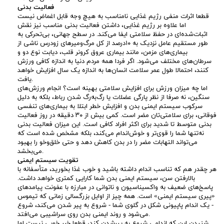
فعالیت بدنی
ش
قطعا اثرات منفی رژیم غذایی نامناسب به هیچ‌ وجه قابل اغماض نیست
اما علاوه‌ بر رژیم غذایی، داشتن فعالیت بدنی مناسب نیز نقش
ب
اثبات‌شده‌ای در حفظ سلامتی ایفا می‌کند. در سطح جهانی، بی‌تحرکی به
طور مستقیم عامل نزدیک به ۱۰درصد از کل مرگ‌ومیرهای زودرس ناشی از
بیماری‌های مزمن، مانند بیماری عروق کرونر قلب، دیابت نوع دو و
ر
سرطان‌های مختلف می‌شود. اگر فردا همه مردم دنیا به اندازه کافی ورزش
کنند، احتمالا طول عمر سلامت انسان‌ها به اندازه یک سال افزایش خواهد
د
یافت.
اما چه میزان ورزش برای افزایش سلامتی بهینه است؟ انجام ورزش‌های
سنگین، نه صرفا از نظر پارگی عضلات یا رگ‌به‌رگ شدن رباط، بلکه به دلیل
ا
سرکوب سیستم ایمنی بدن و افزایش خطر ابتلا به بیماری‌های تنفسی
فوقانی، برای سلامتی‌تان مضر است. کمی بیش از ۳۰ دقیقه در روز فعالیت
ش
بدنی متوسط تا شدید برای اکثر افراد کافی است. این میزان فعالیت بدنی
نه‌تنها شما را قوی‌تر و خوش‌اندام می‌کند، بلکه مشخص شده است که
می‌تواند التهابات مضر را در بدن کاهش دهد و حتی خلق‌وخو را بهبود
ت
می‌بخشد.
تقویت سیستم ایمنی
ن
هر چقدر هم که تناسب اندام داشته باشید و خوب غذا بخورید، متأسفانه با
بالارفتن سن، سیستم ایمنی بدن شما کارایی کمتری خواهد داشت.
پاسخ‌های ضعیف به واکسیناسیون و ناتوانی در مبارزه با عفونت پیامدهای
س
«پیری سیستم ایمنی» است. همه چیز از اوایل بزرگسالی زمانی که تیموس
- یک اندام پاپیونی شکل در گلوی شما - شروع به پیر شدن می‌کند، شروع
می‌شود و روند ایمنی بدن روی سراشیبی می‌افتد.
ر
شنیدن این که اندامی شروع به پیرشدن کند، قطعا خبر خوبی نیست اما