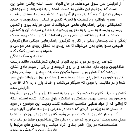
د
از افزایش سن سوق می‌دهند، در حال انجام است. البته چالش اصلی این
است که بتوانیم این دانش به دست آمده را به توصیه‌ها و شیوه‌های
درمانی تبدیل کنیم که بتوانیم از آنها بهره‌مند شویم و به معنای واقعی،
ق
عمری طولانی و باکیفیت را تجربه کنیم. بر اساس دستاوردهای جدید
تحقیقاتی، برخی راهکارهای علمی می‌توانند تا حدی فرآیند پیری و تحلیل
ی
زیستی وابسته به سن را به تعویق بیندازند یا حداقل سرعت آن را کاهش
دهند. بر اساس یافته‌های علمی برخی اقدامات فردی مانند بهبود سبک
زندگی و فعالیت‌های بدنی در کنار به‌کارگیری راهکارهایی مبتنی سازوکارهای
ق
طبیعی سلول‌های بدن می‌تواند تا حد زیادی به تحقق رویای عمر طولانی و
همراه با سلامتی کمک کند.
ت
تغذیه و سبک زندگی
شواهد زیادی در مورد فواید انجام کارهای کسل‌کننده، مانند درست
غذاخوردن وجود دارد. مطالعه‌ای بر روی گروه‌های بزرگی از مردم عادی نشان
ر
می‌دهد که کاهش وزن، مصرف‌نکردن دخانیات، پرهیز از نوشیدنی‌های
الکلی و خوردن حداقل پنج وعده میوه و سبزیجات در روز می‌تواند طول عمر
ی
شما را در مقایسه با فردی که سیگار می‌کشد و اضافه‌وزن دارد، ۷ تا ۱۴ سال
افزایش دهد.
کاهش مصرف کالری تا حدود یک‌سوم یا به‌ اصطلاح رژیم غذایی در موش‌ها
ن
و میمون‌ها موجب بهبود سلامتی و افزایش طول عمرشان شده است؛ البته
تا زمانی که از مواد غذایی مناسب استفاده کنند. رعایت این موضوع در مورد
ر
ما انسان‌ها به‌ویژه در افرادی که دائما در معرض وسوسه غذایی قرار دارند،
کار بسیار دشواری است. تصور می‌شود که روزه‌داری دو روز در هفته یا
اعمال محدودیت زمانی برای غذاخوردن (برای مثال غذاخوردن فقط در یک بازه
و
هشت‌ساعته در روز)، خطر ابتلای افراد میانسال به بیماری‌های مرتبط با
افزایش سن را کاهش می‌دهد.