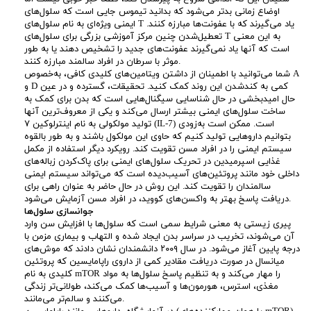
اوضاع زمانی بدتر می‌شود که بدانید تیموس جایی است که سلول‌های
ط
ایمنی ویژه‌ای به نام سلول‌های T یاد می‌گیرند که با عفونت‌ها مبارزه کنند.
تعطیل‌شدن چنین مرکز آموزشی بزرگی برای سلول‌های T به این معنی
است که آنها یاد نمی‌گیرند عفونت‌های جدید را تشخیص دهند یا به طور
ا
موثر با سرطان در افراد سالمند مبارزه کنند.
شما می‌توانید با اطمینان از داشتن ویتامین‌های کلیدی کافی، به‌خصوص A
ن
و D کمی به کندشدن این روند کمک کنید. تحقیقات، گسترده و در عین
حال امیدبخشی در حال شناسایی سیگنال‌هایی است که بدن برای کمک به
ساخت سلول‌های ایمنی بیشتر ارسال می‌کند و یکی از معروف‌ترین آنها
پ
تولید مولکولی به نام اینترلوکین ۷ (IL-7) است. ممکن است به‌زودی
بتوانیم داروهایی تولید کنیم که حاوی این مولکول باشند و به طور بالقوه
و
سیستم ایمنی را در افراد مسن تقویت کند. رویکرد دیگر استفاده از مکمل
غذایی اسپرمیدین در تحریک سلول‌های ایمنی برای پاک‌کردن زباله‌های
داخلی خود مانند پروتئین‌های آسیب‌دیده است که می‌تواند سیستم ایمنی
س
سالمندان را تقویت کند. این روش در حال حاضر به عنوان راهی برای
دریافت پاسخ بهتر به واکسن‌های کووید، در افراد مسن آزمایش می‌شود.
ت
جوانسازی سلول‌ها
پیری زیستی به معنی شرایط سمی است که سلول‌ها با افزایش سن وارد
آن می‌شوند، تخریب در سراسر بدن ایجاد شده و التهاب و بیماری مزمن با
درجه پایین آغاز می‌شود. در سال ۲۰۰۹ دانشمندان نشان دادند که موش‌های
میانسال در صورت دریافت مقادیر کمی از داروی راپامایسین که پروتئین
کلیدی به نام mTOR را مهار می‌کند و به تنظیم پاسخ سلول‌ها به مواد
مغذی، استرس، هورمون‌ها و آسیب‌ها کمک می‌کند، طولانی‌تر زندگی
می‌کنند و سالم‌تر می‌مانند.