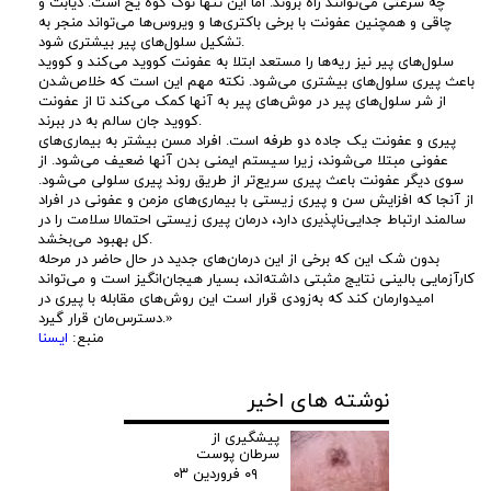
چه سرعتی می‌توانند راه بروند. اما این تنها نوک کوه یخ است. دیابت و
چاقی و همچنین عفونت با برخی باکتری‌ها و ویروس‌ها می‌تواند منجر به
تشکیل سلول‌های پیر بیشتری شود.
سلول‌های پیر نیز ریه‌ها را مستعد ابتلا به عفونت کووید می‌کند و کووید
باعث پیری سلول‌های بیشتری می‌شود. نکته مهم این است که خلاص‌شدن
از شر سلول‌های پیر در موش‌های پیر به آنها کمک می‌کند تا از عفونت
کووید جان سالم به‌ در ببرند.
پیری و عفونت یک جاده دو طرفه است. افراد مسن بیشتر به بیماری‌های
عفونی مبتلا می‌شوند، زیرا سیستم ایمنی بدن آنها ضعیف می‌شود. از
سوی دیگر عفونت باعث پیری سریع‌تر از طریق روند پیری سلولی می‌شود.
از آنجا که افزایش سن و پیری زیستی با بیماری‌های مزمن و عفونی در افراد
سالمند ارتباط جدایی‌ناپذیری دارد، درمان پیری‌ زیستی احتمالا سلامت را در
کل بهبود می‌بخشد.
بدون شک این‌ که برخی از این درمان‌های جدید در حال حاضر در مرحله
کارآزمایی بالینی نتایج مثبتی داشته‌اند، بسیار هیجان‌انگیز است و می‌تواند
امیدوارمان کند که به‌زودی قرار است این روش‌های مقابله با پیری در
دسترس‌مان قرار گیرد.»
منبع:
ایسنا
نوشته های اخیر
پیشگیری از
سرطان پوست
۰۹ فروردین ۰۳