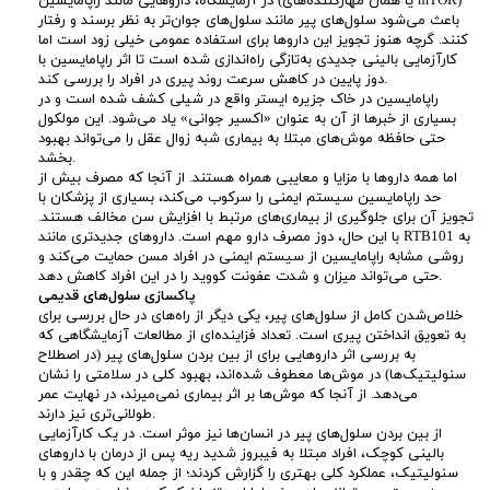
در آزمایشگاه، داروهایی مانند راپامایسین (یا همان مهارکننده‌های mTOR)
باعث می‌شود سلول‌های پیر مانند سلول‌های جوان‌تر به نظر برسند و رفتار
کنند. گرچه هنوز تجویز این داروها برای استفاده عمومی خیلی زود است اما
کارآزمایی بالینی جدیدی به‌تازگی راه‌اندازی شده است تا اثر راپامایسین با
دوز پایین در کاهش سرعت روند پیری در افراد را بررسی کند.
راپامایسین در خاک جزیره ایستر واقع در شیلی کشف شده است و در
بسیاری از خبرها از آن به عنوان «اکسیر جوانی» یاد می‌شود. این مولکول
حتی حافظه موش‌های مبتلا به بیماری شبه زوال عقل را می‌تواند بهبود
بخشد.
اما همه داروها با مزایا و معایبی همراه هستند. از آنجا که مصرف بیش از
حد راپامایسین سیستم ایمنی را سرکوب می‌کند، بسیاری از پزشکان با
تجویز آن برای جلوگیری از بیماری‌های مرتبط با افزایش سن مخالف هستند.
با این حال، دوز مصرف دارو مهم است. داروهای جدیدتری مانند RTB101 به
روشی مشابه راپامایسین از سیستم ایمنی در افراد مسن حمایت می‌کند و
حتی می‌تواند میزان و شدت عفونت کووید را در این افراد کاهش دهد.
پاکسازی سلول‌های قدیمی
خلاص‌شدن کامل از سلول‌های پیر، یکی دیگر از راه‌های در حال بررسی برای
به تعویق انداختن پیری است. تعداد فزاینده‌ای از مطالعات آزمایشگاهی که
به بررسی اثر داروهایی برای از بین بردن سلول‌های پیر (در اصطلاح
سنولیتیک‌ها) در موش‌ها معطوف شده‌اند، بهبود کلی در سلامتی را نشان
می‌دهد. از آنجا که موش‌ها بر اثر بیماری نمی‌میرند، در نهایت عمر
طولانی‌تری نیز دارند.
از بین بردن سلول‌های پیر در انسان‌ها نیز موثر است. در یک کارآزمایی
بالینی کوچک، افراد مبتلا به فیبروز شدید ریه پس از درمان با داروهای
سنولیتیک، عملکرد کلی بهتری را گزارش کردند؛ از جمله این‌ که چقدر و با