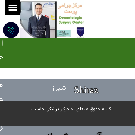
ج
ر
ا
ح
ی
م
Shiraz
شیراز
و
ه
​کلیه حقوق متعلق به مرکز پزشکی ماست.
ز